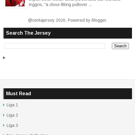
Inggris, "a close-fitting pullover ...
@ceritajersey 2020. Powered by
Blogger
.
Search The Jersey
Must Read
Liga 1
Liga 2
Liga 3