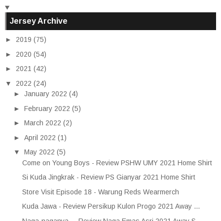
Jersey Archive
►
2019
(75)
►
2020
(54)
►
2021
(42)
▼
2022
(24)
►
January 2022
(4)
►
February 2022
(5)
►
March 2022
(2)
►
April 2022
(1)
▼
May 2022
(5)
Come on Young Boys - Review PSHW UMY 2021 Home Shirt
Si Kuda Jingkrak - Review PS Gianyar 2021 Home Shirt
Store Visit Episode 18 - Warung Reds Wearmerch
Kuda Jawa - Review Persikup Kulon Progo 2021 Away ...
Naga-naganya.... Review Naga Emas Asri 2021 Away S...