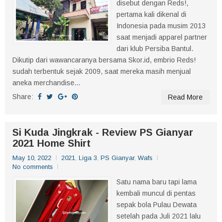
disebut dengan Reds!,
pertama kali dikenal di
Indonesia pada musim 2013
saat menjadi apparel partner
dari klub Persiba Bantul.
Dikutip dari wawancaranya bersama Skor.id, embrio Reds!
sudah terbentuk sejak 2009, saat mereka masih menjual
aneka merchandise...
Share:
Read More
Si Kuda Jingkrak - Review PS Gianyar
2021 Home Shirt
May 10, 2022
2021
,
Liga 3
,
PS Gianyar
,
Wafs
No comments
Satu nama baru tapi lama
kembali muncul di pentas
sepak bola Pulau Dewata
setelah pada Juli 2021 lalu