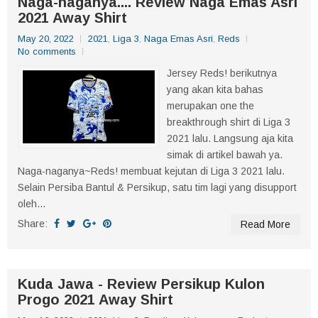
Naga-naganya.... Review Naga Emas Asri
2021 Away Shirt
May 20, 2022
2021
,
Liga 3
,
Naga Emas Asri
,
Reds
No comments
Jersey Reds! berikutnya
yang akan kita bahas
merupakan one the
breakthrough shirt di Liga 3
2021 lalu. Langsung aja kita
simak di artikel bawah ya.
Naga-naganya~Reds! membuat kejutan di Liga 3 2021 lalu.
Selain Persiba Bantul & Persikup, satu tim lagi yang disupport
oleh...
Share:
Read More
Kuda Jawa - Review Persikup Kulon
Progo 2021 Away Shirt