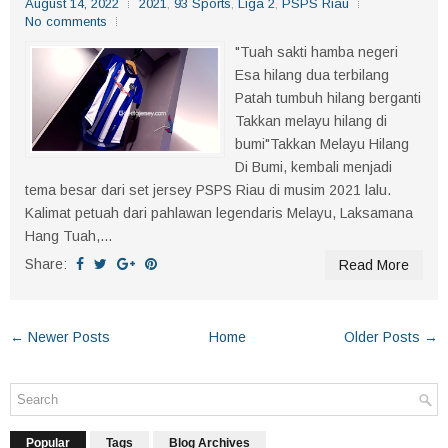
August 14, 2022
2021
,
93 Sports
,
Liga 2
,
PSPS Riau
No comments
"Tuah sakti hamba negeri
Esa hilang dua terbilang
Patah tumbuh hilang berganti
Takkan melayu hilang di
bumi"Takkan Melayu Hilang
Di Bumi, kembali menjadi
tema besar dari set jersey PSPS Riau di musim 2021 lalu.
Kalimat petuah dari pahlawan legendaris Melayu, Laksamana
Hang Tuah,...
Share:
Read More
← Newer Posts
Home
Older Posts →
Popular
Tags
Blog Archives