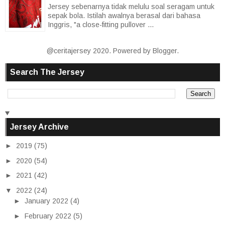
Jersey sebenarnya tidak melulu soal seragam untuk
sepak bola. Istilah awalnya berasal dari bahasa
Inggris, "a close-fitting pullover ...
@ceritajersey 2020. Powered by
Blogger
.
Search The Jersey
Jersey Archive
►
2019
(75)
►
2020
(54)
►
2021
(42)
▼
2022
(24)
►
January 2022
(4)
►
February 2022
(5)