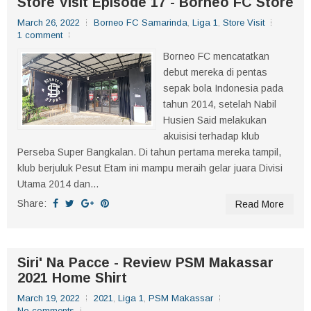
Store Visit Episode 17 - Borneo FC Store
March 26, 2022
Borneo FC Samarinda
,
Liga 1
,
Store Visit
1 comment
Borneo FC mencatatkan
debut mereka di pentas
sepak bola Indonesia pada
tahun 2014, setelah Nabil
Husien Said melakukan
akuisisi terhadap klub
Perseba Super Bangkalan. Di tahun pertama mereka tampil,
klub berjuluk Pesut Etam ini mampu meraih gelar juara Divisi
Utama 2014 dan...
Share:
Read More
Siri' Na Pacce - Review PSM Makassar
2021 Home Shirt
March 19, 2022
2021
,
Liga 1
,
PSM Makassar
No comments