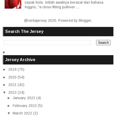
sepak bola. Istilah awalnya berasal dari bahasa
Inggris, "a close-fitting pullover ...
@ceritajersey 2020. Powered by
Blogger
.
Search The Jersey
Jersey Archive
►
2019
(75)
►
2020
(54)
►
2021
(42)
▼
2022
(24)
►
January 2022
(4)
►
February 2022
(5)
▼
March 2022
(2)